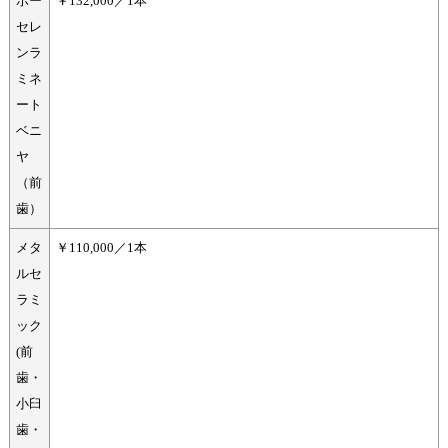
ポー
￥132,000／1本
セレ
ンラ
ミネ
ート
ベニ
ヤ
（前
歯）
メタ
￥110,000／1本
ルセ
ラミ
ック
(前
歯・
小臼
歯・