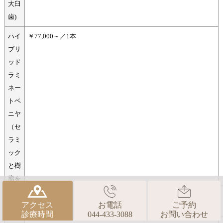
大臼
歯)
ハイ
￥77,000～／1本
ブリ
ッド
ラミ
ネー
トベ
ニヤ
（セ
ラミ
ック
と樹
脂を
混ぜ
アクセス
お電話
ご予約
たタ
診療時間
044-433-3088
お問い合わせ
イ