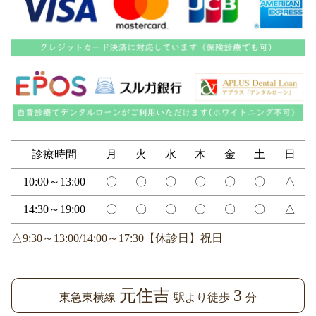
診療時間
月
火
水
木
金
土
日
10:00～13:00
〇
〇
〇
〇
〇
〇
△
14:30～19:00
〇
〇
〇
〇
〇
〇
△
△9:30～13:00/14:00～17:30【休診日】祝日
元住吉
3
東急東横線
駅より徒歩
分