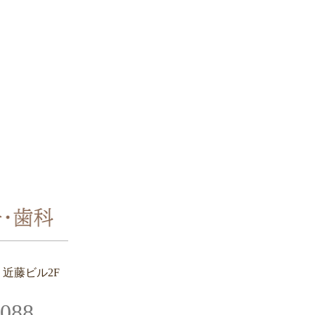
2
近藤ビル2F
3088