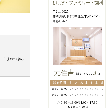
よしだ・ファミリー・歯科
〒211-0025
神奈川県川崎市中原区木月1-27-12
近藤ビル2F
、生まれつきの
元住吉
3
駅より 徒歩
分
診療時間
月
火
水
木
金
土
日
10:00～13:00
〇
〇
〇
〇
〇
〇
△
14:30～19:00
〇
〇
〇
〇
〇
〇
△
△ 9:30～13:00/14:00～17:30
【休診日】祝日