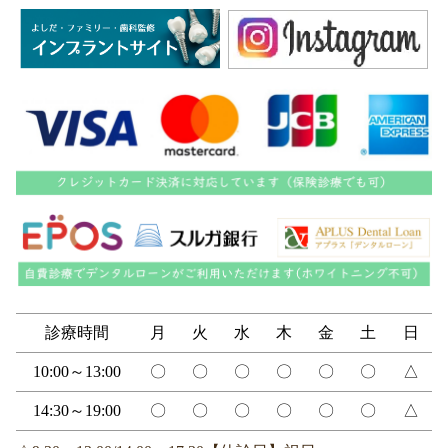
診療時間
月
火
水
木
金
土
日
10:00～13:00
〇
〇
〇
〇
〇
〇
△
14:30～19:00
〇
〇
〇
〇
〇
〇
△