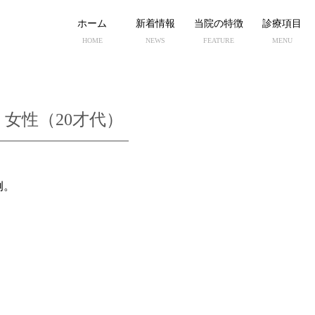
ホーム
新着情報
当院の特徴
診療項目
HOME
NEWS
FEATURE
MENU
）
女性（20才代）
例。