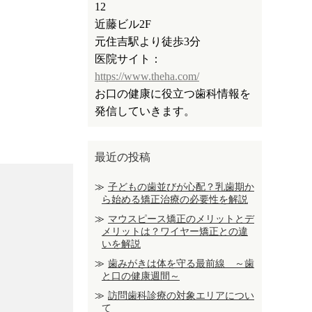
12
近藤ビル2F
元住吉駅より徒歩3分
医院サイト：
https://www.theha.com/
お口の健康に役立つ歯科情報を
発信していきます。
最近の投稿
子どもの歯並びが心配？乳歯期か
ら始める矯正治療の必要性を解説
マウスピース矯正のメリットとデ
メリットは？ワイヤー矯正との違
いを解説
歯みがきは体を守る最前線 ～歯
と口の健康週間～
訪問歯科診療の対象エリアについ
て