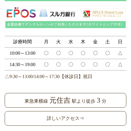
診療時間
月
火
水
木
金
土
日
10:00～13:00
〇
〇
〇
〇
〇
〇
△
14:30～19:00
〇
〇
〇
〇
〇
〇
△
△9:30～13:00/14:00～17:30【休診日】祝日
元住吉
3
東急東横線
駅より徒歩
分
詳しいアクセス⇒